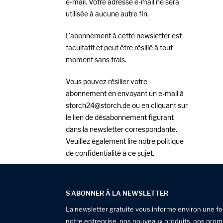
e-mail. Votre adresse e-mail ne sera
utilisée à aucune autre fin.
L'abonnement à cette newsletter est
facultatif et peut être résilié à tout
moment sans frais.
Vous pouvez résilier votre
abonnement en envoyant un e-mail à
storch24
storch
de
ou en cliquant sur
le lien de désabonnement figurant
dans la newsletter correspondante.
Veuillez également lire notre
politique
de confidentialité
à ce sujet.
S'ABONNER À LA NEWSLETTER
La newsletter gratuite vous informe environ une fo
notre entreprise, nos nouveaux produits, nos prom