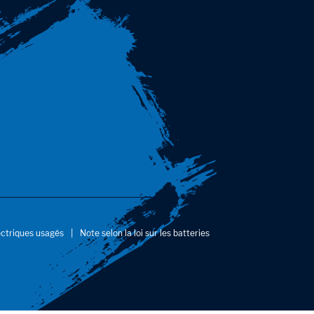
ectriques usagés
Note selon la loi sur les batteries