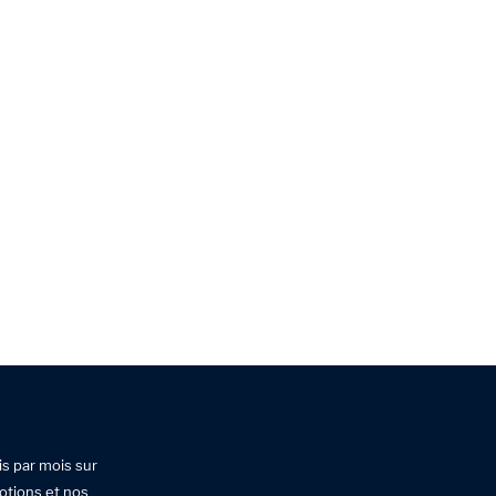
is par mois sur
otions et nos