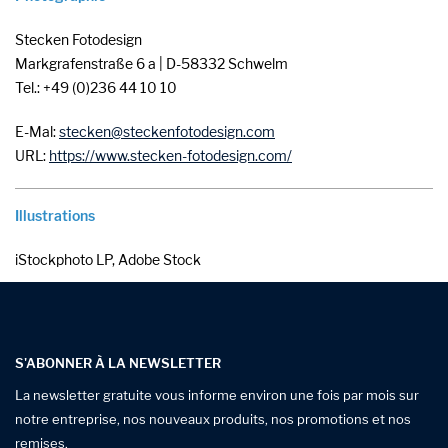
Stecken Fotodesign
Markgrafenstraße 6 a | D-58332 Schwelm
Tel.: +49 (0)236 44 10 10
E-Mal:
stecken
steckenfotodesign
com
URL:
https://www.stecken-fotodesign.com/
Illustrations
iStockphoto LP, Adobe Stock
S'ABONNER À LA NEWSLETTER
La newsletter gratuite vous informe environ une fois par mois sur
notre entreprise, nos nouveaux produits, nos promotions et nos
remises.