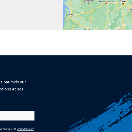
is par mois sur
otions et nos
a politique de
confidentialité
.